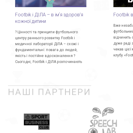
Footbik і ДІЛА – в імʼя здоров’я
Footbik в
кожної дитини
Вже незаб
футбольний
? Цінності та принципи футбольного
відчинить 
центру раннього розвитку Footbik і
дуже раді з
медичної лабораторії ДІЛА – схожі і
чекав цієї 
фундаментальні: повага до людей,
клубу «Foot
якість і постійне вдосконалення ?
Сьогодні, Footbik і ДІЛА розпочинають
НАШІ ПАРТНЕРИ