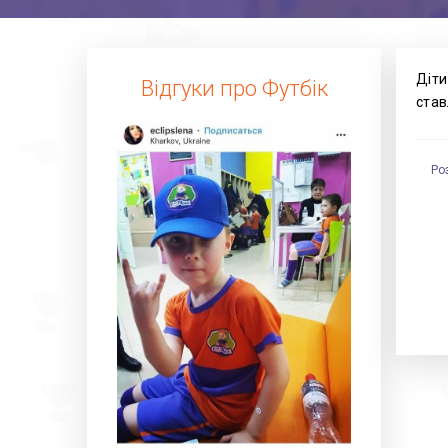
Діти
Відгуки про Футбік
став
Ро