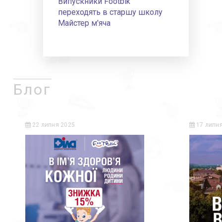
Випускники Footbik
переходять в старшу школу
Майстер м'яча
Блог
22 липня 2025
17 липня