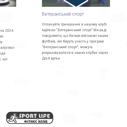
Ветеранський спорт
Оплачуйте тренування в нашому клубі
карткою “Ветеранський спорт” Ми раді
ача 2024
повідомити, що батьки-військові наших
иві
футбіків, які беруть участь у програмі
ну
“Ветеранський спорт”, можуть
галузево-
розраховуватися в наших клубах через
рода
Дія.Картка.
м, що