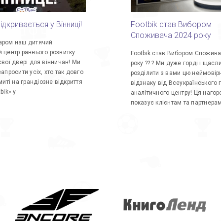
ідкривається у Вінниці!
Footbik став Вибором
Споживача 2024 року
аром наш дитячий
 центр раннього розвитку
Footbik став Вибором Спожив
свої двері для вінничан! Ми
року ?? ? Ми дуже горді і щасл
апросити усіх, хто так довго
розділити з вами цю неймовір
миті на грандіозне відкриття
відзнаку від Всеукраїнського 
bik» у
аналітичного центру! Ця наго
показує клієнтам та партнера