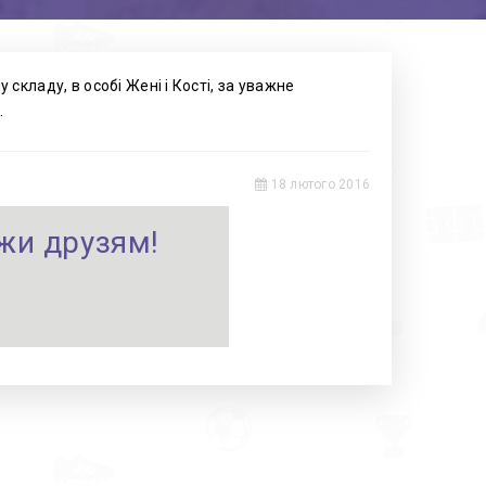
кладу, в особі Жені і Кості, за уважне
.
18 лютого 2016
жи друзям!