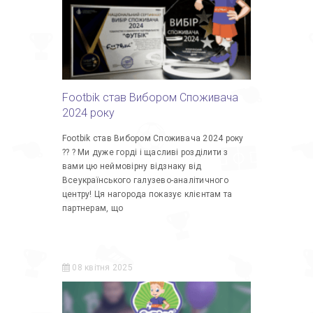
Footbik став Вибором Споживача
2024 року
Footbik став Вибором Споживача 2024 року
?? ? Ми дуже горді і щасливі розділити з
вами цю неймовірну відзнаку від
Всеукраїнського галузево-аналітичного
центру! Ця нагорода показує клієнтам та
партнерам, що
08 квітня 2025