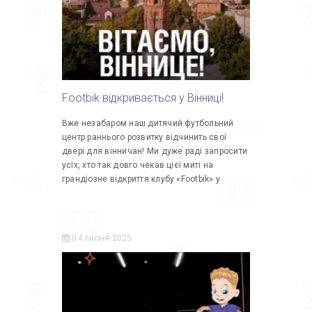
Footbik відкривається у Вінниці!
Вже незабаром наш дитячий футбольний
центр раннього розвитку відчинить свої
двері для вінничан! Ми дуже раді запросити
усіх, хто так довго чекав цієї миті на
грандіозне відкриття клубу «Footbik» у
04 липня 2025