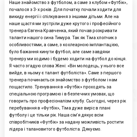
Наше знайомство з футболом, а саме з клубом «Футбік»,
почалося з 3-х років. Для початку почали ходити для
викиду енергії і спілкування з іншими дітьми. Але на
наше щастя ми зустріли дуже крутого і професійного
тренера Євгена Кравченка, який почав розкривати
таланти нашого сина Тимура. Так як Тіма хлопчик з
особливостями, а саме, з кохлеарною імплантацією,
було бажання кинути футбол, але саме завдяки
тренеру ми ходимо і будемо ходити на футбол до кінця.
Я часто згадую слова Жені: «Він молодець, у нього все
вийде, в ньому є талант футболіста». Саме з першого
тренера починається знайомство з футболом і нам
пощастило. Тренування в «Футбік» проходять за
спеціальною програмою і в безпечних умовах, що
говорить про професіоналізм клубу. Сьогодні, через рік
перебування в «Футбік», Тіма дуже виріс в плані
футболу і це тільки рік. Наша сім’я дякує всім
співробітників «Футбік» за надану можливість ростити
лідера і талановитого футболіста. Дякуємо.