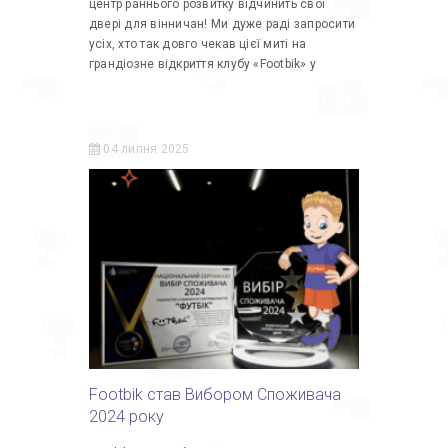
центр раннього розвитку відчинить свої
двері для вінничан! Ми дуже раді запросити
усіх, хто так довго чекав цієї миті на
грандіозне відкриття клубу «Footbik» у
04 липня 2025
Footbik став Вибором Споживача
2024 року