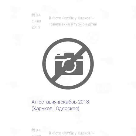
04
Фото Футбік у Харкові -
січня
Тренування й турніри дітей
2019
Аттестация декабрь 2018
(Харьков | Одесская)
04
Фото Футбік у Харкові -