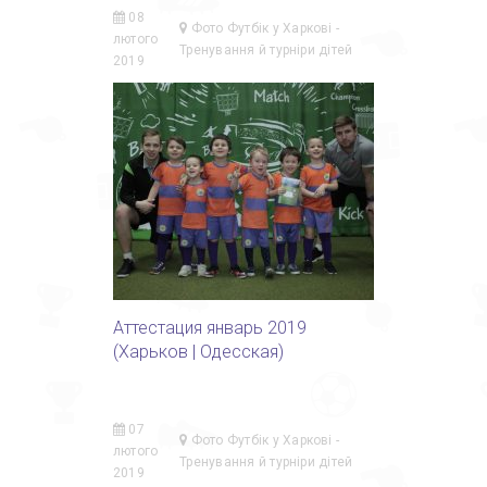
08
Фото Футбік у Харкові -
лютого
Тренування й турніри дітей
2019
Аттестация январь 2019
(Харьков | Одесская)
07
Фото Футбік у Харкові -
лютого
Тренування й турніри дітей
2019