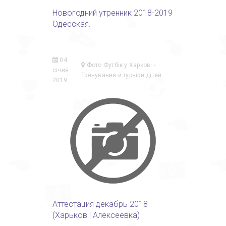
Новогодний утренник 2018-2019
Одесская.
04
Фото Футбік у Харкові -
січня
Тренування й турніри дітей
2019
Аттестация декабрь 2018
(Харьков | Алексеевка)