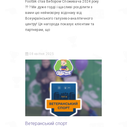
Footbik став Вибором Споживача 2024 року
?? ? Ми дуже горді і щасливі розділити з
вами цю неймовірну відзнаку від
Всеукраїнського галузево-аналітичного
центру! Ця нагорода показує клієнтам та
партнерам, що
08 квітня 2025
Ветеранський спорт