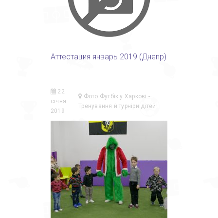
Аттестация январь 2019 (Днепр)
22
Фото Футбік у Харкові -
січня
Тренування й турніри дітей
2019