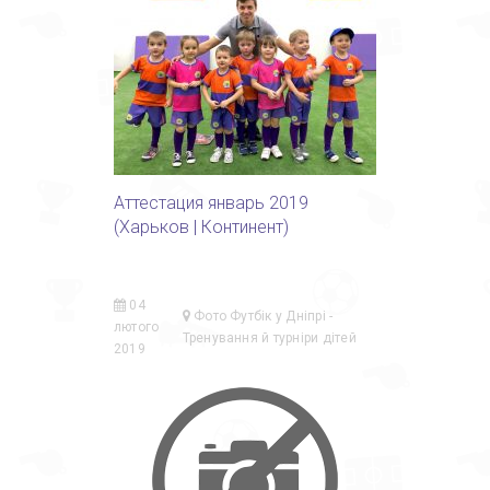
Аттестация январь 2019
(Харьков | Континент)
04
Фото Футбік у Дніпрі -
лютого
Тренування й турніри дітей
2019